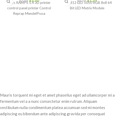
$
3.50
$
1.39
$
3.88
$
6.46
1pcs RAMPS 1.4 3D printer
WS2812 LED 5050 RGB 8x8 64
control panel printer Control
Bit LED Matrix Module
Reprap MendelPrusa
Mauris torquent mi eget et amet phasellus eget ad ullamcorper mi a
fermentum vel a a nunc consectetur enim rutrum. Aliquam
vestibulum nulla condimentum platea accumsan sed mi montes
adipiscing eu bibendum ante adipiscing gravida per consequat