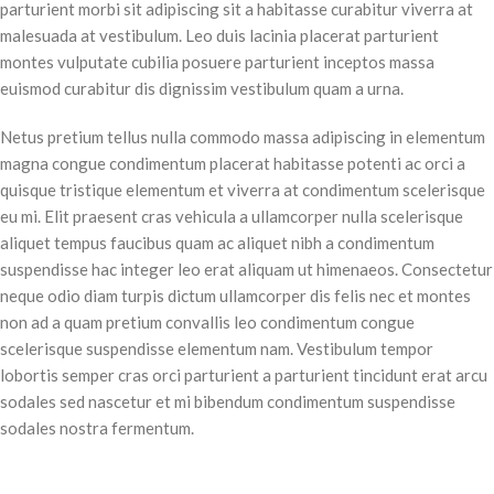
parturient morbi sit adipiscing sit a habitasse curabitur viverra at
malesuada at vestibulum. Leo duis lacinia placerat parturient
montes vulputate cubilia posuere parturient inceptos massa
euismod curabitur dis dignissim vestibulum quam a urna.
Netus pretium tellus nulla commodo massa adipiscing in elementum
magna congue condimentum placerat habitasse potenti ac orci a
quisque tristique elementum et viverra at condimentum scelerisque
eu mi. Elit praesent cras vehicula a ullamcorper nulla scelerisque
aliquet tempus faucibus quam ac aliquet nibh a condimentum
suspendisse hac integer leo erat aliquam ut himenaeos. Consectetur
neque odio diam turpis dictum ullamcorper dis felis nec et montes
non ad a quam pretium convallis leo condimentum congue
scelerisque suspendisse elementum nam. Vestibulum tempor
lobortis semper cras orci parturient a parturient tincidunt erat arcu
sodales sed nascetur et mi bibendum condimentum suspendisse
sodales nostra fermentum.