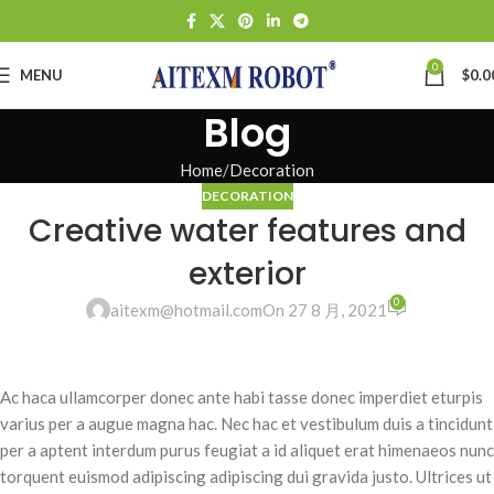
0
MENU
$
0.0
Blog
Home
Decoration
DECORATION
Creative water features and
exterior
0
aitexm@hotmail.com
On 27 8 月, 2021
Ac haca ullamcorper donec ante habi tasse donec imperdiet eturpis
varius per a augue magna hac. Nec hac et vestibulum duis a tincidunt
per a aptent interdum purus feugiat a id aliquet erat himenaeos nunc
torquent euismod adipiscing adipiscing dui gravida justo. Ultrices ut