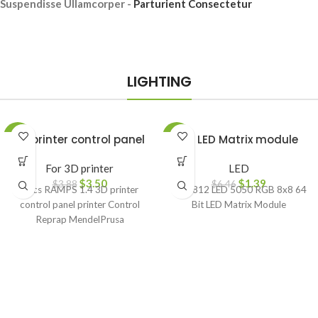
Suspendisse Ullamcorper -
Parturient Consectetur
LIGHTING
-10%
3D printer control panel
-78%
64 LED Matrix module
For 3D printer
LED
$
3.50
$
1.39
$
3.88
$
6.46
1pcs RAMPS 1.4 3D printer
WS2812 LED 5050 RGB 8x8 64
control panel printer Control
Bit LED Matrix Module
Reprap MendelPrusa