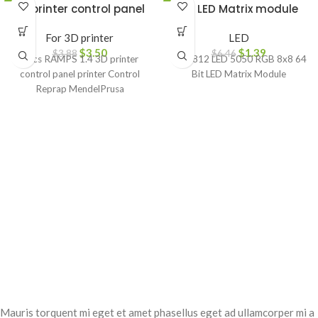
-10%
3D printer control panel
-78%
64 LED Matrix module
For 3D printer
LED
$
3.50
$
1.39
$
3.88
$
6.46
1pcs RAMPS 1.4 3D printer
WS2812 LED 5050 RGB 8x8 64
control panel printer Control
Bit LED Matrix Module
Reprap MendelPrusa
Mauris torquent mi eget et amet phasellus eget ad ullamcorper mi a